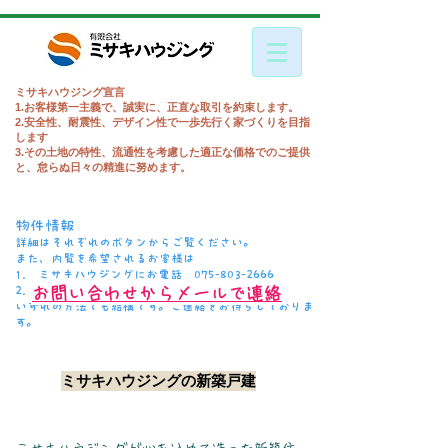
ミサキハウジング宣言
1.お客様第一主義で、誠実に、正直な取引を約束します。
2.安全性、耐震性、デザイン性で一歩先行く家づくりを目指
します
3.その土地の特性、流通性を考慮した適正な価格でのご提供
と、怠らぬ日々の精進に努めます。
物件情報
詳細はそれぞれのボタンからご覧ください。
また、内覧を希望されるお客様は
1. ミサキハウジングにお電話
075-803-2666
2.
お問い合わせからメールで連絡
​いずれの方法でも結構です。ご連絡をお待ちしておりま
す。
ミサキハウジングの新築戸建