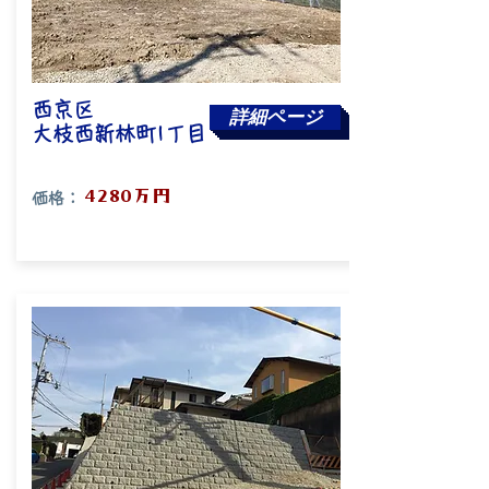
西京区
詳細ページ
大枝西新林町1丁目
​4280万円
価格：