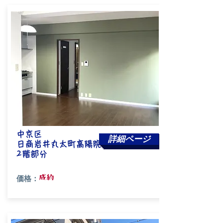
中京区
詳細ページ
日商岩井丸太町高陽院ハイツ
​2階部分
成約
価格：