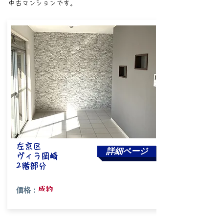
中古マンションです。
左京区
詳細ページ
ヴィラ岡崎
​2階部分
成約
価格：