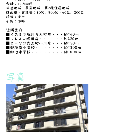
合計：17,430円
用途地域：商業地域・第2種住居地域
建蔽率・容積率：80％、500％・60％、200％
現況：空室
引渡：即時
近隣案内
■イズミヤ堀川丸太町店・・・約140ｍ
■フレスコ堀川店・・・・・・約420ｍ
■ローソン丸太町小川店・・・約150ｍ
■御所南小学校・・・・・・・約1300ｍ
■御池中学校・・・・・・・・約1800ｍ
​写真