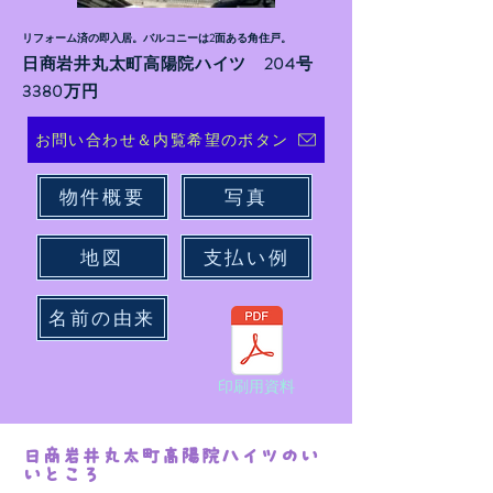
​リフォーム済の即入居。バルコニーは2面ある角住戸。
日商岩井丸太町高陽院ハイツ 204号
​3380
万円
お問い合わせ＆内覧希望のボタン
物件概要
写真
地図
支払い例
名前の由来
印刷用資料
日商岩井丸太町高陽院ハイツのい
いところ