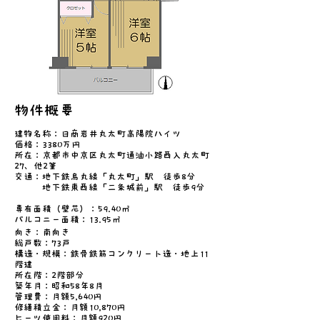
物件概要
建物名称：日商岩井丸太町高陽院ハイツ
価格：3380万円
所
在：京都市中京区丸太町通油小路西入丸太町
27、他2筆
交通：地下鉄烏丸線「丸太町」駅 徒歩8分
地下鉄東西線「二条城前」駅 徒歩9分
専有面積（壁芯）：59.40㎡
バルコニー面積：13.95㎡
向き：南向き
総戸数：73戸
構造・規模：鉄骨鉄筋コンクリート造・地上11
階建
所在階：2階部分
​築年月：昭和58年8月
管理費：月額5,640円
​修繕積立金：月額10,870円
ヒーツ使用料：月額920円