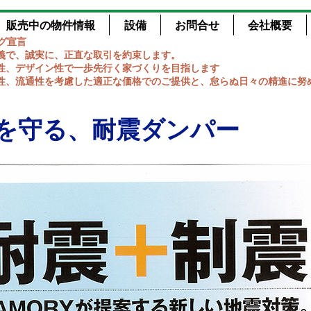
販売中の物件情報
設備
お問合せ
会社概要
ング宣言
主義で、誠実に、正直な取引を約束します。
震性、デザイン性で一歩先行く家づくりを目指します
特性、流通性を考慮した適正な価格でのご提供と、怠らぬ日々の精進に努
を守る、耐震ダンパー